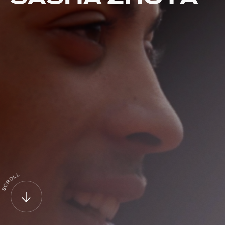
L
L
O
R
C
S