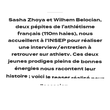
Sasha
Zhoya
et
Wilhem
Belocian,
deux
pépites
de
l'athlétisme
français
(110m
haies),
nous
accueillent
à
l’INSEP
pour
réaliser
une
interview/entretien
à
retrouver
sur
athletv.
Ces
deux
jeunes
prodiges
pleins
de
bonnes
énergies
nous
racontent
leur
histoire
;
voici
le
teaser
réalisé
pour
l’occasion.